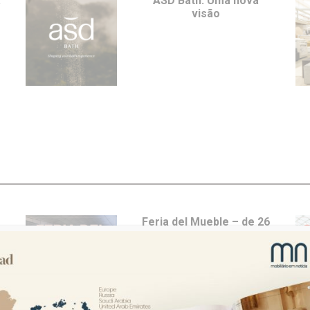
a
ASD Bath: Uma nova
visão
e
Feria del Mueble – de 26
a 29 de maio em Yecla