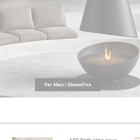
Entrevistas
Crónicas
Edições
Ver Mais | GlammFire