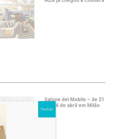
IKEA já chegou a Coimbra
Salone del Mobile – de 21
a 26 de abril em Milão
Fechar