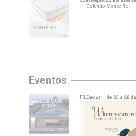
Bom Repouso apresent
Colchão Monte Rei
Eventos
FILDecor – de 25 a 28 d
junho em Lisboa