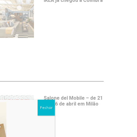
IKEA já chegou a Coimbra
Salone del Mobile – de 21
a 26 de abril em Milão
Fechar