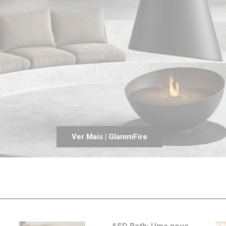
Entrevistas
Crónicas
Edições
Ver Mais | GlammFire