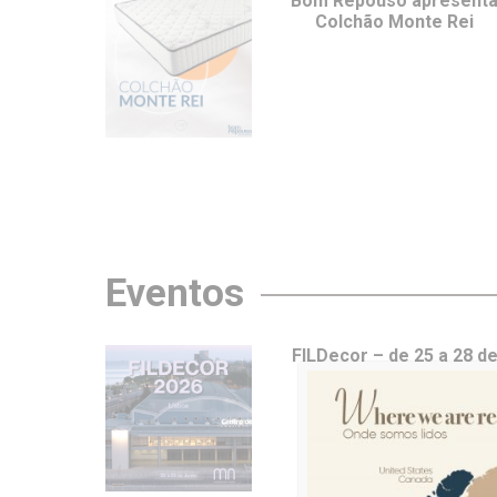
Bom Repouso apresent
Colchão Monte Rei
Eventos
FILDecor – de 25 a 28 d
junho em Lisboa