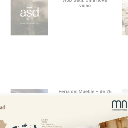
a
ASD Bath: Uma nova
visão
e
Feria del Mueble – de 26
a 29 de maio em Yecla