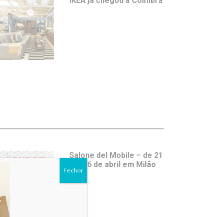
IKEA já chegou a Coimbra
Salone del Mobile – de 21
a 26 de abril em Milão
Fechar