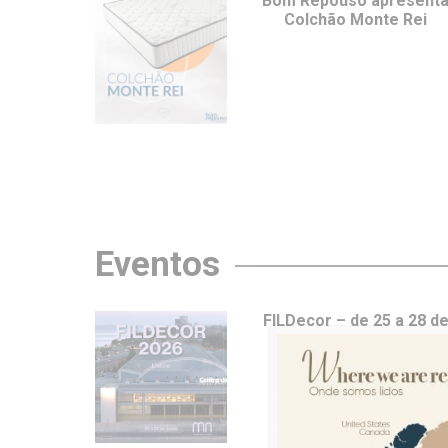
Bom Repouso apresent
Colchão Monte Rei
Eventos
FILDecor – de 25 a 28 d
junho em Lisboa