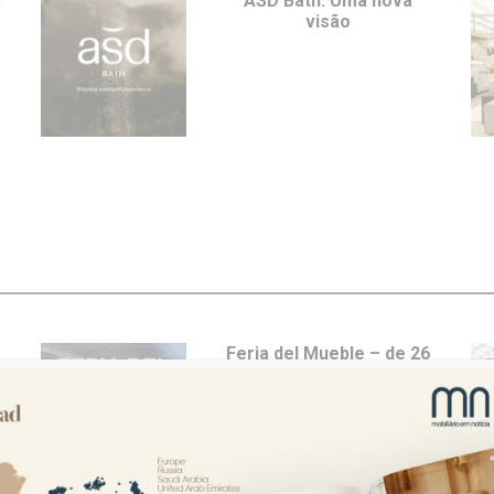
a
ASD Bath: Uma nova
visão
e
Feria del Mueble – de 26
a 29 de maio em Yecla