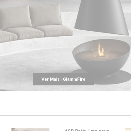
Entrevistas
Crónicas
Edições
Ver Mais | GlammFire