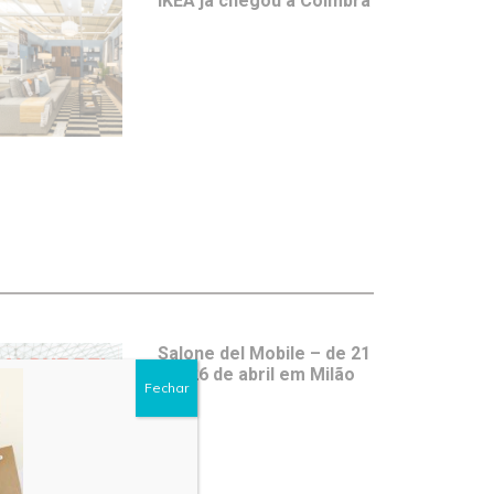
IKEA já chegou a Coimbra
Salone del Mobile – de 21
a 26 de abril em Milão
Fechar