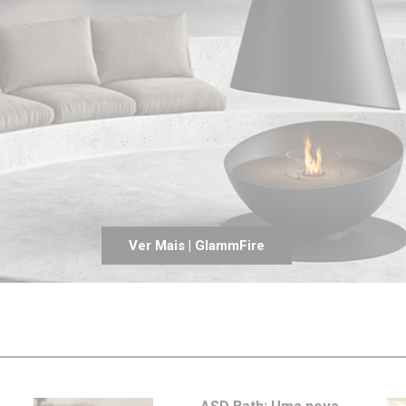
Entrevistas
Crónicas
Edições
Ver Mais | GlammFire