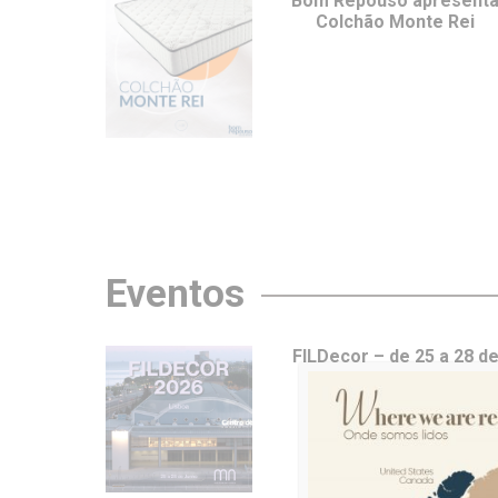
Bom Repouso apresent
Colchão Monte Rei
Eventos
FILDecor – de 25 a 28 d
junho em Lisboa