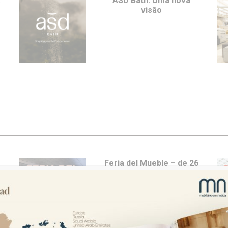
a
ASD Bath: Uma nova
visão
e
Feria del Mueble – de 26
a 29 de maio em Yecla