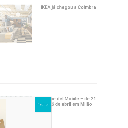
IKEA já chegou a Coimbra
Salone del Mobile – de 21
a 26 de abril em Milão
Fechar