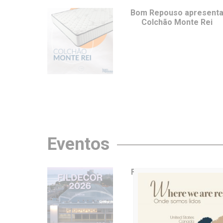
Bom Repouso apresent
Colchão Monte Rei
Eventos
FILDecor – de 25 a 28 d
junho em Lisboa