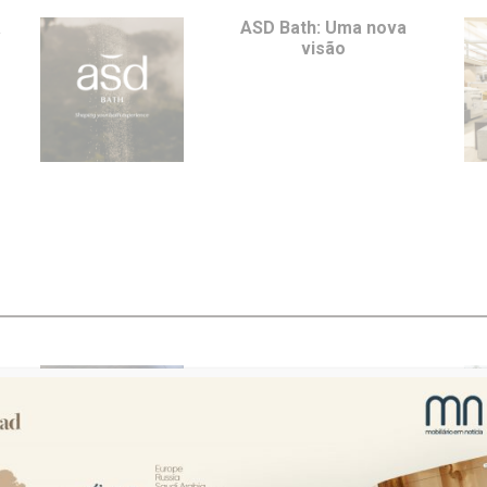
a
ASD Bath: Uma nova
visão
e
Feria del Mueble – de 26
a 29 de maio em Yecla