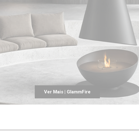
Entrevistas
Crónicas
Edições
Ver Mais | GlammFire