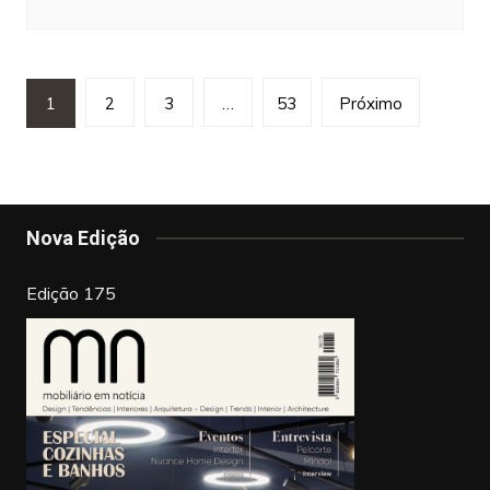
Paginação
1
2
3
…
53
Próximo
dos
conteúdos
Nova Edição
Edição 175