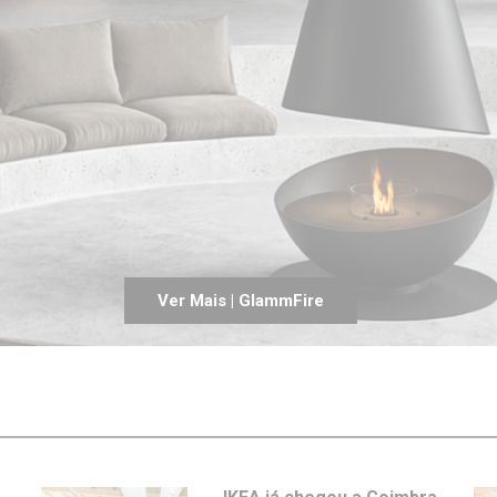
Entrevistas
Crónicas
Edições
Ver Mais | GlammFire