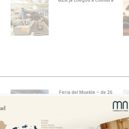
IKEA já chegou a Coimbra
e
Feria del Mueble – de 26
a 29 de maio em Yecla