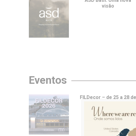
ASD Bath: Uma nova
visão
Eventos
FILDecor – de 25 a 28 d
junho em Lisboa