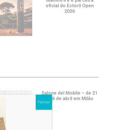
GlammFire é parceira
oficial do Estoril Open
2026
Salone del Mobile – de 21
a 26 de abril em Milão
Fechar