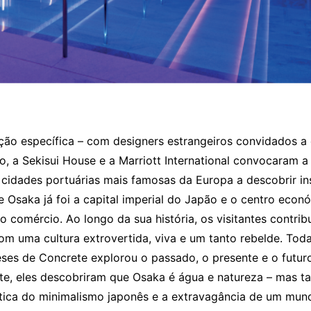
ação específica – com designers estrangeiros convidados a
o, a Sekisui House e a Marriott International convocaram a
idades portuárias mais famosas da Europa a descobrir in
Osaka já foi a capital imperial do Japão e o centro econó
mércio. Ao longo da sua história, os visitantes contribu
m uma cultura extrovertida, viva e um tanto rebelde. Toda 
eses de Concrete explorou o passado, o presente e o futur
ente, eles descobriram que Osaka é água e natureza – mas t
ética do minimalismo japonês e a extravagância de um mun