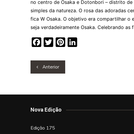
no centro de Osaka e Dotonbori – distrito de
simples da natureza. O rosa das adoradas ce
fica W Osaka. O objetivo era compartilhar o 
seja verdadeiramente Osaka. Celebrando as 
F
T
Pi
Li
a
w
nt
n
c
itt
er
k
Navegação
Anterior
e
er
e
e
de
b
st
dI
artigos
o
n
o
k
Nova Edição
Edição 175