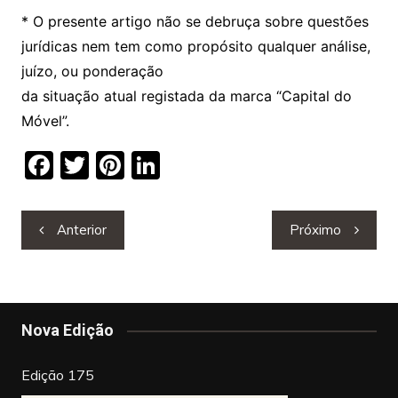
* O presente artigo não se debruça sobre questões
jurídicas nem tem como propósito qualquer análise,
juízo, ou ponderação
da situação atual registada da marca “Capital do
Móvel”.
F
T
Pi
Li
a
w
nt
n
c
itt
er
k
Navegação
Anterior
Próximo
e
er
e
e
de
b
st
dI
artigos
o
n
o
Nova Edição
k
Edição 175