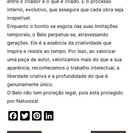
entre o criador e o que é criado. É o processo
interno, evolutivo, que assegura que cada obra seja
irrepetível.
Enquanto o bonito se esgota nas suas limitações
temporais, o Belo perpetua-se, atravessando
gerações. Ele é a essência da criatividade que
inspira e resiste ao tempo. Por isso, ao valorizar
uma peça de autor, valorizamos mais do que a sua
aparência; reconhecemos o trabalho intelectual, a
liberdade criativa e a profundidade do que é
genuinamente único.
O Belo não tem proteção legal, pois está protegido
por Natureza!
F
T
Pi
Li
a
w
nt
n