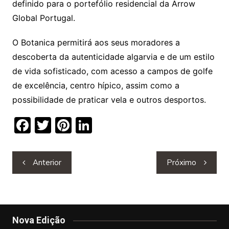
definido para o portefólio residencial da Arrow
Global Portugal.
O Botanica permitirá aos seus moradores a
descoberta da autenticidade algarvia e de um estilo
de vida sofisticado, com acesso a campos de golfe
de excelência, centro hípico, assim como a
possibilidade de praticar vela e outros desportos.
F
T
Pi
Li
a
w
nt
n
c
itt
er
k
Navegação
Anterior
Próximo
e
er
e
e
de
b
st
dI
artigos
o
n
o
Nova Edição