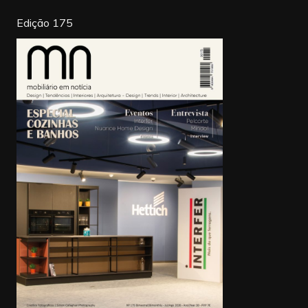
k
Edição 175