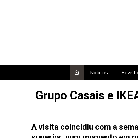
Skip
to
content
Notícias
Revist
Grupo Casais e IKE
A visita coincidiu com a sem
superior, num momento em qu