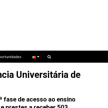
ortunidades
ia Universitária de
e TV
.ª fase de acesso ao ensino
e prestes a receber 503