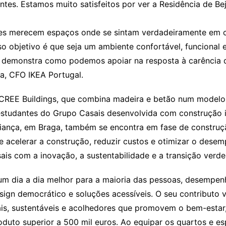
ntes. Estamos muito satisfeitos por ver a Residência de B
es merecem espaços onde se sintam verdadeiramente em ca
so objetivo é que seja um ambiente confortável, funcional e
o, demonstra como podemos apoiar na resposta à carência d
a, CFO IKEA Portugal.
 CREE Buildings, que combina madeira e betão num modelo 
 estudantes do Grupo Casais desenvolvida com construção i
fiança, em Braga, também se encontra em fase de construç
 acelerar a construção, reduzir custos e otimizar o desem
is com a inovação, a sustentabilidade e a transição verde 
r um dia a dia melhor para a maioria das pessoas, desempe
ign democrático e soluções acessíveis. O seu contributo v
is, sustentáveis e acolhedores que promovem o bem-estar,
roduto superior a 500 mil euros. Ao equipar os quartos e