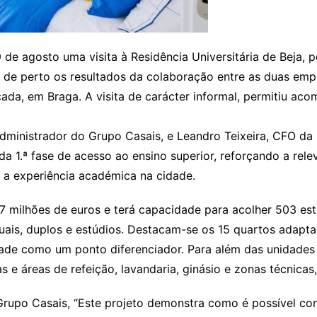
de agosto uma visita à Residência Universitária de Beja, pe
de perto os resultados da colaboração entre as duas emp
da, em Braga. A visita de carácter informal, permitiu aco
ministrador do Grupo Casais, e Leandro Teixeira, CFO da 
 1.ª fase de acesso ao ensino superior, reforçando a rele
r a experiência académica na cidade.
7 milhões de euros e terá capacidade para acolher 503 estu
iduais, duplos e estúdios. Destacam-se os 15 quartos adapt
idade como um ponto diferenciador. Para além das unidades
 e áreas de refeição, lavandaria, ginásio e zonas técnica
upo Casais, “Este projeto demonstra como é possível conj