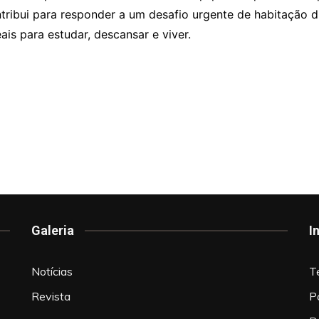
tribui para responder a um desafio urgente de habitação d
is para estudar, descansar e viver.
Galeria
I
Notícias
T
Revista
P