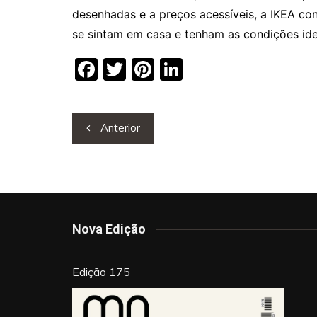
desenhadas e a preços acessíveis, a IKEA con
se sintam em casa e tenham as condições idea
F
T
Pi
Li
a
w
nt
n
c
itt
er
k
Navegação
Anterior
e
er
e
e
de
b
st
dI
artigos
o
n
o
k
Nova Edição
Edição 175