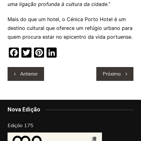
uma ligação profunda à cultura da cidade.”
Mais do que um hotel, o Cénica Porto Hotel é um
destino cultural que oferece um refúgio urbano para
quem procura estar no epicentro da vida portuense.
F
T
Pi
Li
a
w
nt
n
c
itt
er
k
Navegação
Anterior
Próximo
de
e
er
e
e
artigos
b
st
dI
o
n
Nova Edição
o
k
Edição 175