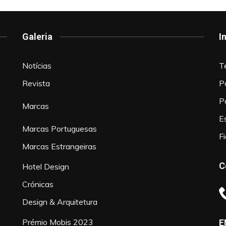
Galeria
I
Notícias
T
Revista
P
P
Marcas
Es
Marcas Portuguesas
F
Marcas Estrangeiras
C
Hotel Design
Crónicas
Design & Arquitetura
Prémio Mobis 2023
E