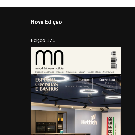
artigos
o
n
o
k
Nova Edição
Edição 175