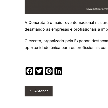
A Concreta é o maior evento nacional nas áre
desafiando as empresas e profissionais a im
O evento, organizado pela Exponor, destacam
oportunidade única para os profissionais co
F
T
Pi
Li
a
w
nt
n
c
itt
er
k
Navegação
Anterior
e
er
e
e
de
b
st
dI