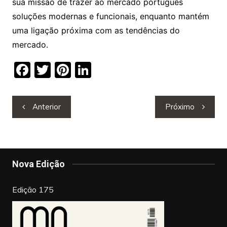
sua missão de trazer ao mercado português
soluções modernas e funcionais, enquanto mantém
uma ligação próxima com as tendências do
mercado.
F
T
Pi
Li
a
w
nt
n
c
itt
er
k
Navegação
Anterior
Próximo
e
er
e
e
de
b
st
dI
artigos
o
n
o
Nova Edição
k
Edição 175