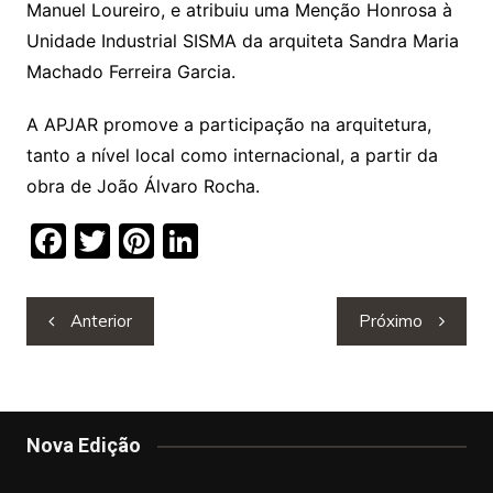
Manuel Loureiro, e atribuiu uma Menção Honrosa à
Unidade Industrial SISMA da arquiteta Sandra Maria
Machado Ferreira Garcia.
A APJAR promove a participação na arquitetura,
tanto a nível local como internacional, a partir da
obra de João Álvaro Rocha.
F
T
Pi
Li
a
w
nt
n
c
itt
er
k
Navegação
Anterior
Próximo
e
er
e
e
de
b
st
dI
artigos
o
n
o
Nova Edição
k