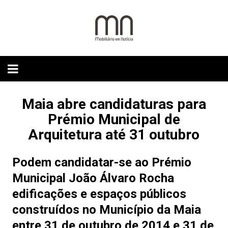
Skip
to
content
Maia abre candidaturas para
Prémio Municipal de
Arquitetura até 31 outubro
Podem candidatar-se ao Prémio
Municipal João Álvaro Rocha
edificações e espaços públicos
construídos no Município da Maia
entre 31 de outubro de 2014 e 31 de