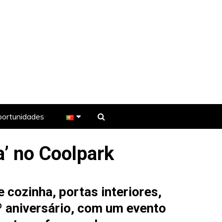
ortunidades
’ no Coolpark
e TV
 cozinha, portas interiores,
º aniversário, com um evento