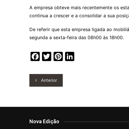
A empresa obteve mais recentemente os est
continua a crescer e a consolidar a sua posi
De referir que esta empresa ligada ao mobili
segunda a sexta-feira das 08h00 às 18h00.
F
T
Pi
Li
a
w
nt
n
c
itt
er
k
Navegação
Anterior
e
er
e
e
de
b
st
dI
artigos
o
n
o
k
Nova Edição