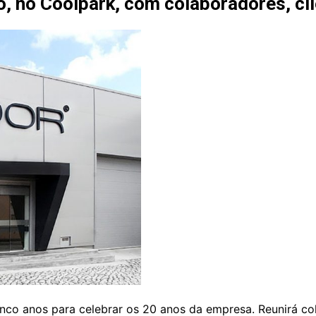
to, no Coolpark, com colaboradores, cl
Entrevistas
Crónicas
Edições
 cinco anos para celebrar os 20 anos da empresa. Reunirá c