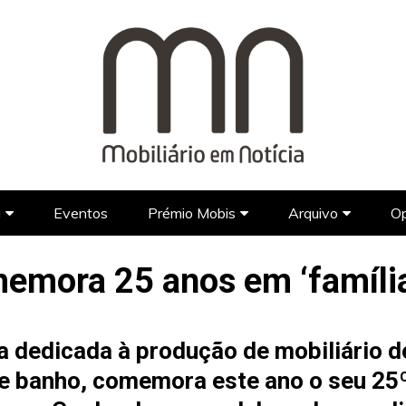
a
Eventos
Prémio Mobis
Arquivo
Op
Marcas
Marcas Portuguesas
Prémio Mobis 2023
Jornal
mora 25 anos em ‘família
Designers
Designers Portugueses
Marcas Estrangeiras
Galeria
Programas d
Lifestyle
Designers Estrangeiros
Vídeos
 dedicada à produção de mobiliário de
Arquitetura
FAQ’s
de banho, comemora este ano o seu 25
Hotel Design