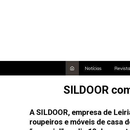
Skip
to
content
Notícias
Revist
SILDOOR come
A SILDOOR, empresa de Leiria
roupeiros e móveis de casa 