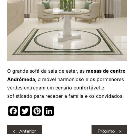
O grande sofá da sala de estar, as
mesas de centro
Andrómeda
, o móvel harmonioso e os pormenores
verdes entregam um cenário confortável e
sofisticado para receber a família e os convidados.
F
T
Pi
Li
a
w
nt
n
c
itt
er
k
Navegação
Anterior
Próximo