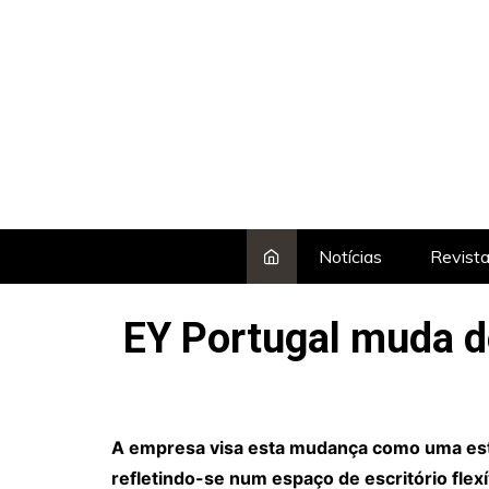
Skip
to
content
Notícias
Revist
EY Portugal muda d
A empresa visa esta mudança como uma estra
refletindo-se num espaço de escritório flexív