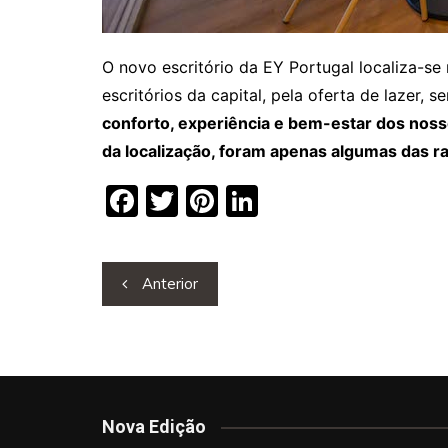
O novo escritório da EY Portugal localiza-se
escritórios da capital, pela oferta de lazer, 
conforto, experiência e bem-estar dos nosso
da localização, foram apenas algumas das r
F
T
Pi
Li
a
w
nt
n
c
itt
er
k
Navegação
Anterior
e
er
e
e
de
b
st
dI
artigos
o
n
o
k
Nova Edição