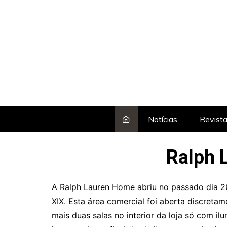
Skip
to
content
Notícias
Revist
Ralph 
A Ralph Lauren Home abriu no passado dia 2
XIX. Esta área comercial foi aberta discret
mais duas salas no interior da loja só com 