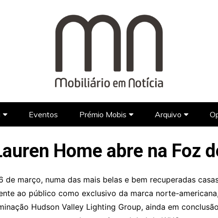
a
Eventos
Prémio Mobis
Arquivo
Op
Marcas
Marcas Portuguesas
Prémio Mobis 2023
Jornal
Lauren Home abre na Foz d
Designers
Designers Portugueses
Marcas Estrangeiras
Galeria
Programas d
Lifestyle
Designers Estrangeiros
Vídeos
6 de março, numa das mais belas e bem recuperadas casas 
Arquitetura
FAQ’s
amente ao público como exclusivo da marca norte-american
Hotel Design
iluminação Hudson Valley Lighting Group, ainda em conclus