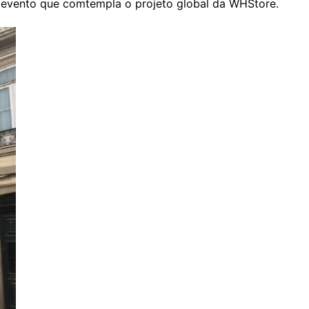
o evento que comtempla o projeto global da WHStore.
Entrevistas
Crónicas
Edições