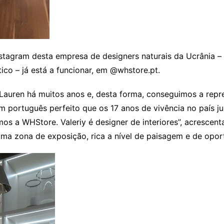
nstagram desta empresa de designers naturais da Ucrânia 
stico – já está a funcionar, em @whstore.pt.
auren há muitos anos e, desta forma, conseguimos a repr
português perfeito que os 17 anos de vivência no país ju
s a WHStore. Valeriy é designer de interiores”, acrescent
a zona de exposição, rica a nível de paisagem e de oportu