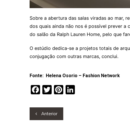
Sobre a abertura das salas viradas ao mar, 
dos quais ainda não nos é possível prever a
do salão da Ralph Lauren Home, pelo que fa
O estúdio dedica-se a projetos totais de arq
conjugação com outras marcas, conclui.
Fonte: Helena Osorio – Fashion Network
F
T
Pi
Li
a
w
nt
n
c
itt
er
k
Navegação
Anterior
e
er
e
e
de
b
st
dI