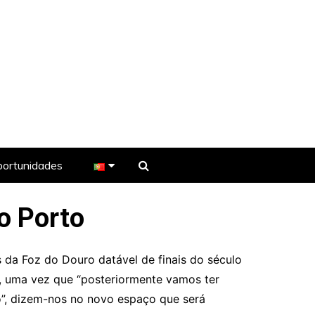
ortunidades
o Porto
e TV
da Foz do Douro datável de finais do século
a, uma vez que “posteriormente vamos ter
ão”, dizem-nos no novo espaço que será