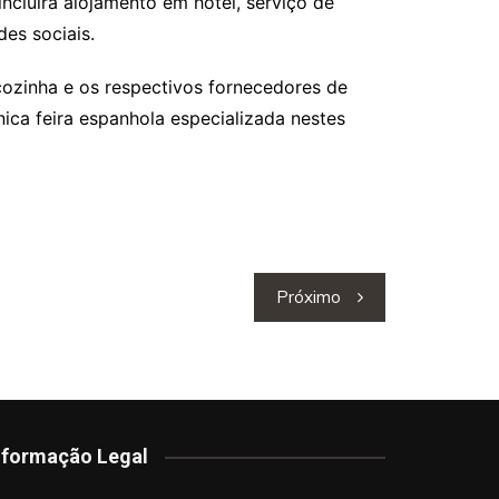
ncluirá alojamento em hotel, serviço de
es sociais.
cozinha e os respectivos fornecedores de
ica feira espanhola especializada nestes
Próximo
nformação Legal