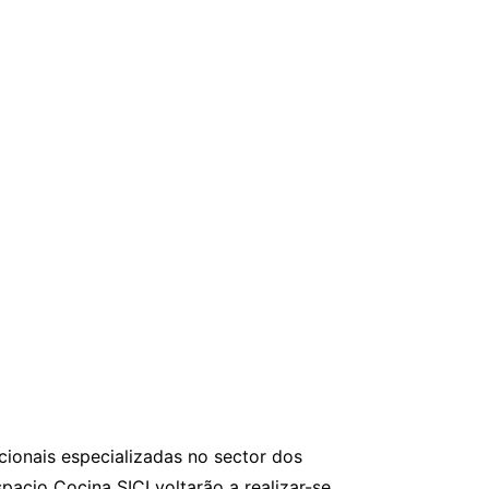
cionais especializadas no sector dos
acio Cocina SICI voltarão a realizar-se