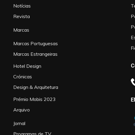
Notícias
T
Revista
P
P
Marcas
Es
Marcas Portuguesas
F
Marcas Estrangeiras
C
Hotel Design
Crónicas
Design & Arquitetura
Prémio Mobis 2023
E
Arquivo
Jornal
Programas de TV