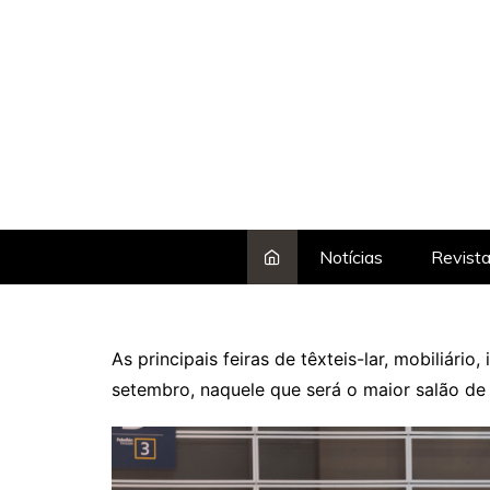
Skip
to
content
Notícias
Revist
As principais feiras de têxteis-lar, mobiliár
setembro, naquele que será o maior salão de