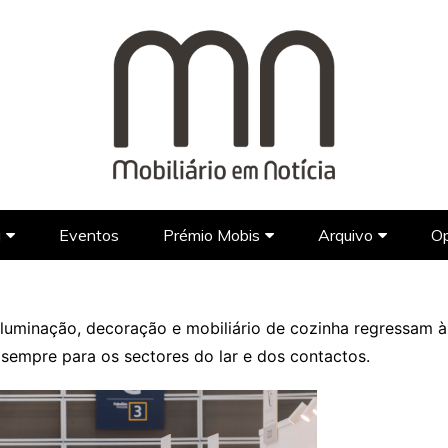
a
Eventos
Prémio Mobis
Arquivo
Op
Marcas
Marcas Portuguesas
Prémio Mobis 2023
Jornal
Designers
Designers Portugueses
Marcas Estrangeiras
Galeria
Programas d
io, iluminação, decoração e mobiliário de cozinha regressam 
Lifestyle
Designers Estrangeiros
Vídeos
 sempre para os sectores do lar e dos contactos.
Arquitetura
FAQ’s
Hotel Design