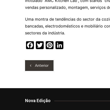
intitulado “AMC Kitchen Lab”, com stands “c
vendas personalizado, montagem, serviços de 
Uma montra de tendências do sector da cozin
bancadas, electrodomésticos e mobiliário com
sectores da indústria.
F
T
Pi
Li
a
w
nt
n
c
itt
er
k
Navegação
Anterior
e
er
e
e
de
b
st
dI
artigos
o
n
o
k
Nova Edição