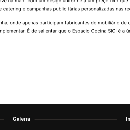
have na mão” com um design uniforme a um preço fixo que i
catering e campanhas publicitárias personalizadas nas red
ha, onde apenas participam fabricantes de mobiliário de 
plementar. É de salientar que o Espacio Cocina SICI é a ún
Galeria
I