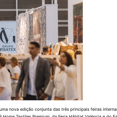
Entrevistas
Crónicas
Edições
uma nova edição conjunta das três principais feiras interna
Home Textiles Premium, da Feria Hábitat València e do Esp