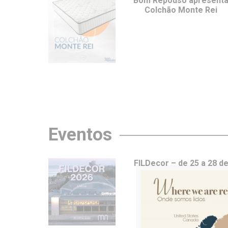
Bom Repouso apresent
Colchão Monte Rei
Eventos
FILDecor – de 25 a 28 d
junho em Lisboa