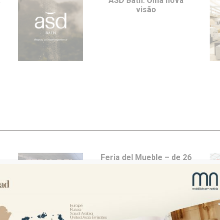
a
ASD Bath: Uma nova
visão
e
Feria del Mueble – de 26
a 29 de maio em Yecla