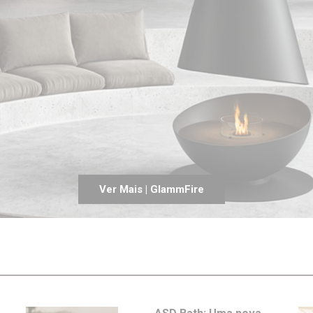
Entrevistas
Crónicas
Edições
Ver Mais | GlammFire