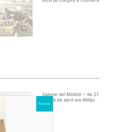
IKEA já chegou a Coimbra
Salone del Mobile – de 21
a 26 de abril em Milão
Fechar