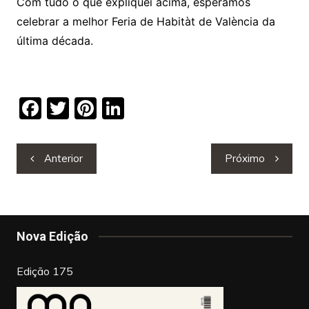
Com tudo o que expliquei acima, esperamos
celebrar a melhor Feria de Habitàt de València da
última década.
F
T
Pi
Li
a
w
nt
n
c
itt
er
k
Navegação
Anterior
Próximo
e
er
e
e
de
b
st
dI
artigos
o
n
o
Nova Edição
k
Edição 175