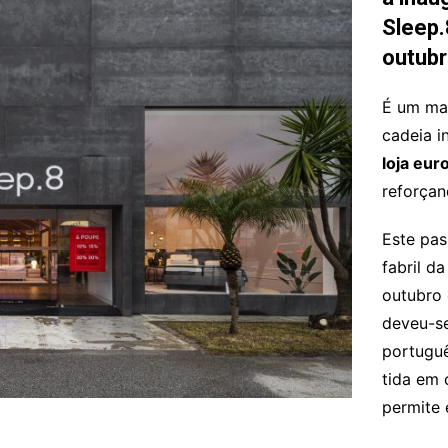
Entrevistas
Sleep.
Crónicas
outubr
Edições
É um mar
cadeia i
loja eur
reforçan
Este pas
fabril d
outubro 
deveu-se
portuguê
tida em 
permite 