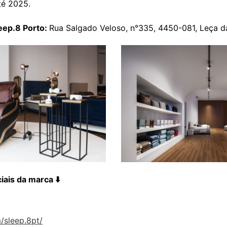
té 2025.
leep.8 Porto:
Rua Salgado Veloso, n°335, 4450-081, Leça d
iais da marca ⬇️
/
sleep.8pt/