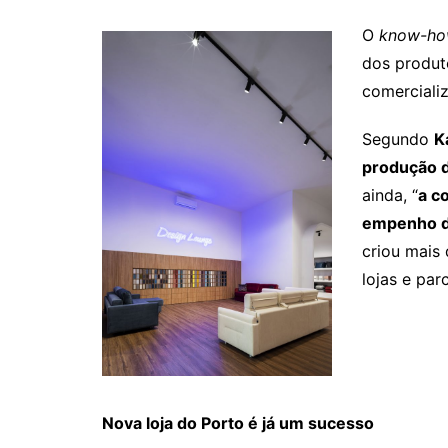
O
know-h
dos produ
comerciali
Segundo
K
produção d
ainda, “
a c
empenho de
criou mais
lojas e par
Nova loja do Porto é já um sucesso