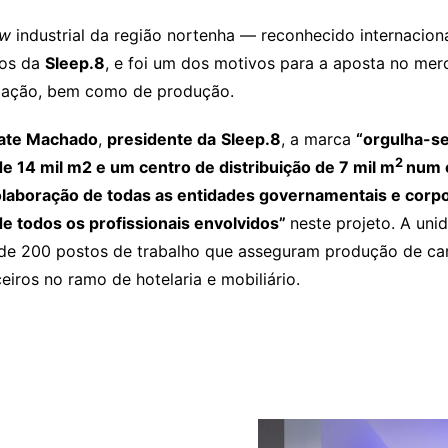
ow
industrial da região nortenha — reconhecido internacion
tos da
Sleep.8
, e foi um dos motivos para a aposta no me
zação, bem como de produção.
ate Machado
,
presidente da
Sleep.8
, a marca
“orgulha-s
2
e 14 mil m2 e um centro de distribuição de 7 mil m
num 
olaboração de todas as entidades governamentais e corpo
 todos os profissionais envolvidos”
neste projeto. A un
 de 200 postos de trabalho que asseguram produção de ca
ceiros no ramo de hotelaria e mobiliário.