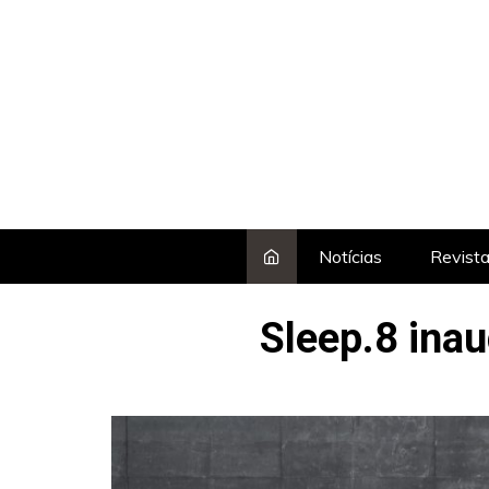
Skip
to
content
Notícias
Revist
Sleep.8 inau