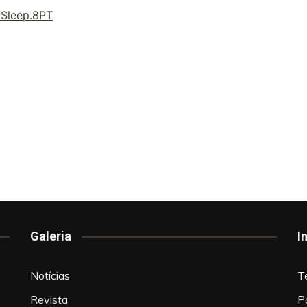
/
Sleep.8PT
Galeria
I
Notícias
T
Revista
P