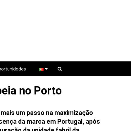
ortunidades
peia no Porto
e TV
 mais um passo na maximização
sença da marca em Portugal, após
guração da unidade fabril da