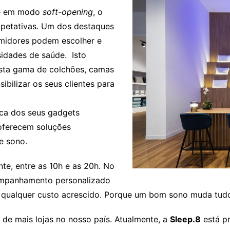
e em modo
soft-opening
, o
petativas. Um dos destaques
midores podem escolher e
sidades de saúde. Isto
sta gama de colchões, camas
bilizar os seus clientes para
ca dos seus gadgets
 oferecem soluções
e sono.
te, entre as 10h e as 20h. No
companhamento personalizado
 qualquer custo acrescido. Porque um bom sono muda tud
a de mais lojas no nosso país. Atualmente, a
Sleep.8
está p