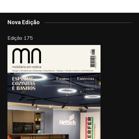
b
st
dI
artigos
o
n
o
Nova Edição
k
Edição 175