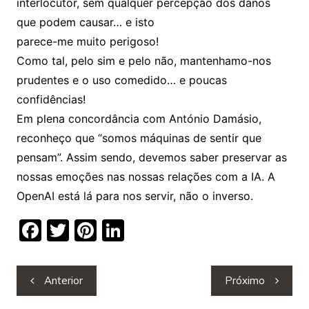
interlocutor, sem qualquer percepção dos danos
que podem causar… e isto
parece-me muito perigoso!
Como tal, pelo sim e pelo não, mantenhamo-nos
prudentes e o uso comedido… e poucas
confidências!
Em plena concordância com António Damásio,
reconheço que “somos máquinas de sentir que
pensam”. Assim sendo, devemos saber preservar as
nossas emoções nas nossas relações com a IA. A
OpenAI está lá para nos servir, não o inverso.
F
T
Pi
Li
a
w
nt
n
c
itt
er
k
Navegação
Anterior
Próximo
e
er
e
e
de