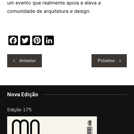
um evento que realmente apoia e eleva a
comunidade de arquitetura e design.
F
T
Pi
Li
a
w
nt
n
c
itt
er
k
Navegação
Anterior
Próximo
de
e
er
e
e
artigos
b
st
dI
o
n
Nova Edição
o
k
Edição 175