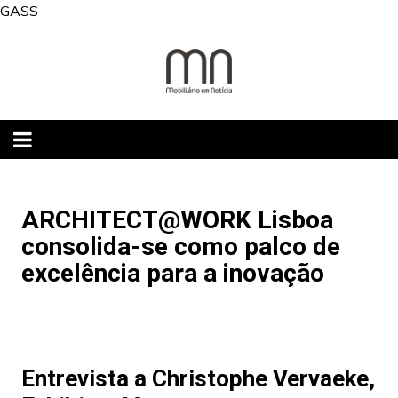
Skip
GASS
to
content
ARCHITECT@WORK Lisboa
consolida-se como palco de
excelência para a inovação
Entrevista a Christophe Vervaeke,