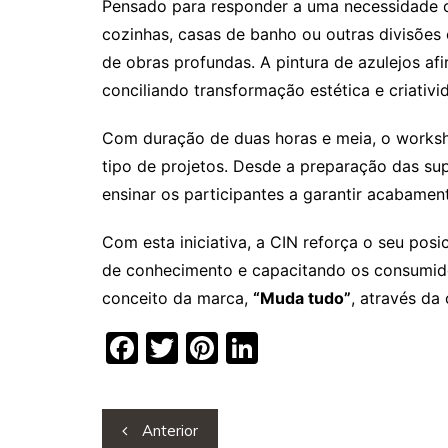
Pensado para responder a uma necessidade c
cozinhas, casas de banho ou outras divisões
de obras profundas. A pintura de azulejos af
conciliando transformação estética e criativi
Com duração de duas horas e meia, o worksho
tipo de projetos. Desde a preparação das sup
ensinar os participantes a garantir acabament
Com esta iniciativa, a CIN reforça o seu po
de conhecimento e capacitando os consumido
conceito da marca,
“Muda tudo”
, através da
F
T
Pi
Li
a
w
nt
n
c
itt
er
k
Navegação
Anterior
e
er
e
e