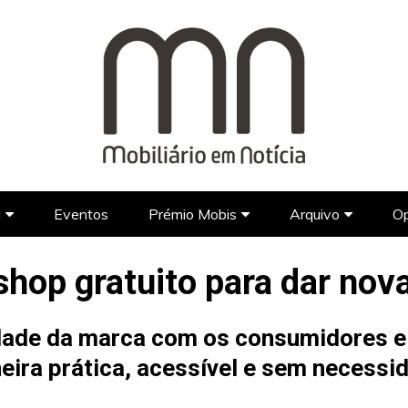
a
Eventos
Prémio Mobis
Arquivo
Op
Marcas
Marcas Portuguesas
Prémio Mobis 2023
Jornal
hop gratuito para dar nova
Designers
Designers Portugueses
Marcas Estrangeiras
Galeria
Programas d
Lifestyle
Designers Estrangeiros
Vídeos
dade da marca com os consumidores e 
Arquitetura
FAQ’s
ira prática, acessível e sem necessi
Hotel Design