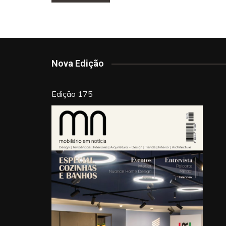
de
b
st
dI
artigos
o
n
o
k
Nova Edição
Edição 175