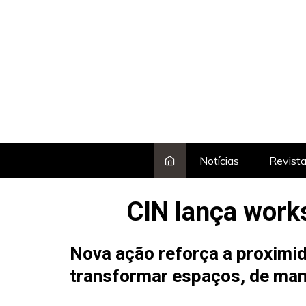
Skip
to
content
Notícias
Revist
CIN lança works
Nova ação reforça a proximi
transformar espaços, de mane