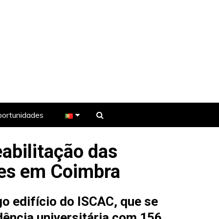
ortunidades
abilitação das
e TV
ões em Coimbra
go edifício do ISCAC
, que se
dência universitária com 156