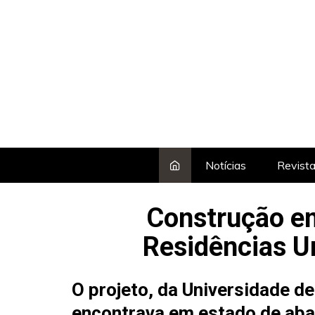
Skip
to
content
Notícias
Revist
Construção em
Residências U
O projeto, da
Universidade d
encontrava em estado de aba