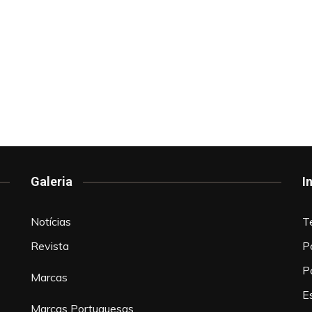
Galeria
I
Notícias
T
Revista
P
P
Marcas
Es
Marcas Portuguesas