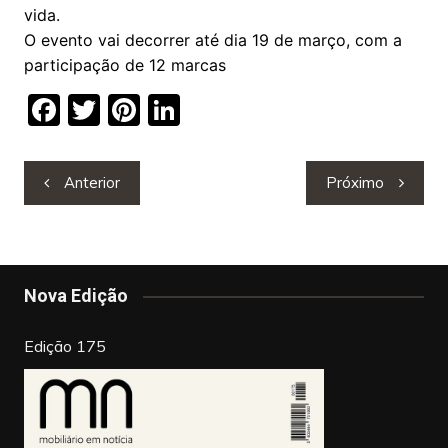
vida.
O evento vai decorrer até dia 19 de março, com a
participação de 12 marcas
F
T
Pi
Li
a
w
nt
n
c
itt
er
k
Navegação
Anterior
Próximo
e
er
e
e
de
b
st
dI
artigos
o
n
o
Nova Edição
k
Edição 175