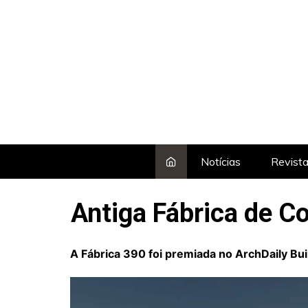
Skip
to
content
Notícias
Revist
Antiga Fábrica de C
A Fábrica 390 foi premiada no
ArchDaily Bui