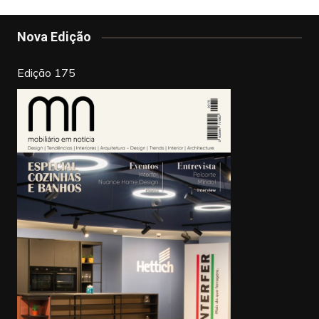
o
n
o
Nova Edição
k
Edição 175