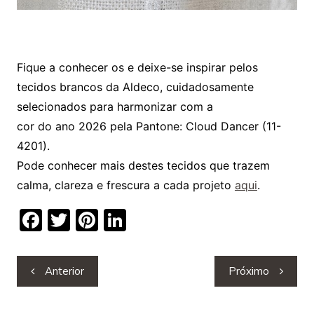
Fique a conhecer os e deixe-se inspirar pelos
tecidos brancos da Aldeco, cuidadosamente
selecionados para harmonizar com a
cor do ano 2026 pela Pantone: Cloud Dancer (11-
4201).
Pode conhecer mais destes tecidos que trazem
calma, clareza e frescura a cada projeto
aqui
.
F
T
Pi
Li
a
w
nt
n
c
itt
er
k
Navegação
Anterior
Próximo
e
er
e
e
de
b
st
dI
artigos