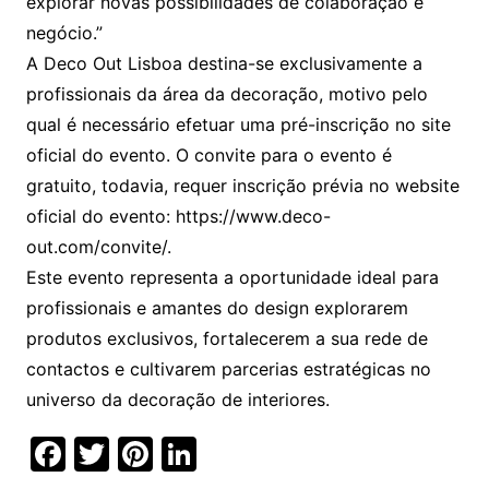
explorar novas possibilidades de colaboração e
negócio.”
A Deco Out Lisboa destina-se exclusivamente a
profissionais da área da decoração, motivo pelo
qual é necessário efetuar uma pré-inscrição no site
oficial do evento. O convite para o evento é
gratuito, todavia, requer inscrição prévia no website
oficial do evento: https://www.deco-
out.com/convite/.
Este evento representa a oportunidade ideal para
profissionais e amantes do design explorarem
produtos exclusivos, fortalecerem a sua rede de
contactos e cultivarem parcerias estratégicas no
universo da decoração de interiores.
F
T
Pi
Li
a
w
nt
n