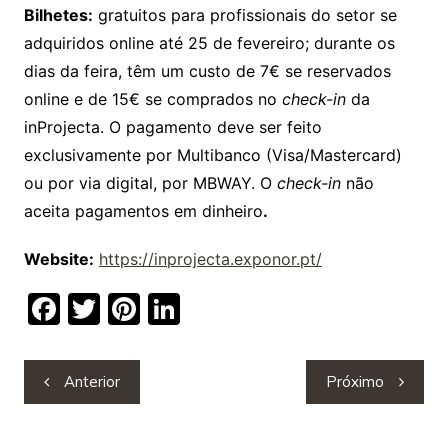
Bilhetes:
gratuitos para profissionais do setor se
adquiridos online até 25 de fevereiro; durante os
dias da feira, têm um custo de 7€ se reservados
online e de 15€ se comprados no
check-in
da
inProjecta. O pagamento deve ser feito
exclusivamente por Multibanco (Visa/Mastercard)
ou por via digital, por MBWAY. O
check-in
não
aceita pagamentos em dinheiro
.
Website:
https://inprojecta.exponor.pt/
F
T
Pi
Li
a
w
nt
n
c
itt
er
k
Navegação
Anterior
Próximo
e
er
e
e
de
b
st
dI
artigos