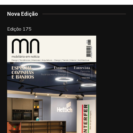
o
n
o
Nova Edição
k
Edição 175