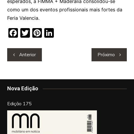
esperados, a FIMMA + Maderalia consolidou-se
como um dos eventos profissionais mais fortes da
Feria Valencia.
F
T
Pi
Li
a
w
nt
n
c
itt
er
k
Navegação
Anterior
Próximo
e
er
e
e
de
b
st
dI
artigos
o
n
o
Nova Edição
k
Edição 175