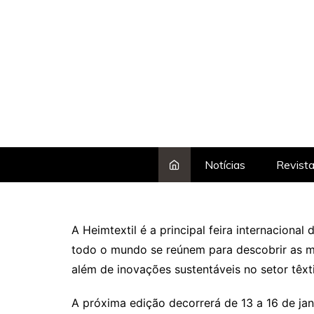
Skip
to
content
Notícias
Revist
A Heimtextil é a principal feira internacional 
todo o mundo se reúnem para descobrir as ma
além de inovações sustentáveis no setor têxti
A próxima edição decorrerá de 13 a 16 de ja