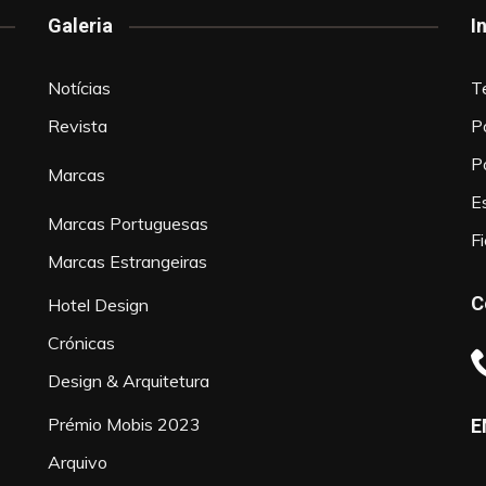
Galeria
I
Notícias
T
Revista
P
P
Marcas
Es
Marcas Portuguesas
F
Marcas Estrangeiras
C
Hotel Design
Crónicas
Design & Arquitetura
Prémio Mobis 2023
E
Arquivo