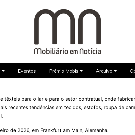
a
Eventos
Prémio Mobis
Arquivo
Op
Marcas
Marcas Portuguesas
Prémio Mobis 2023
Jornal
Designers
Designers Portugueses
Marcas Estrangeiras
Galeria
Programas d
de têxteis para o lar e para o setor contratual, onde fabrica
Lifestyle
Designers Estrangeiros
Vídeos
is recentes tendências em tecidos, estofos, roupa de cam
Arquitetura
FAQ’s
l.
Hotel Design
neiro de 2026, em Frankfurt am Main, Alemanha.