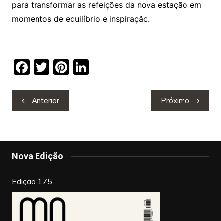
para transformar as refeições da nova estação em
momentos de equilíbrio e inspiração.
F
T
Pi
Li
a
w
nt
n
c
itt
er
k
Navegação
Anterior
Próximo
de
e
er
e
e
artigos
b
st
dI
o
n
Nova Edição
o
k
Edição 175