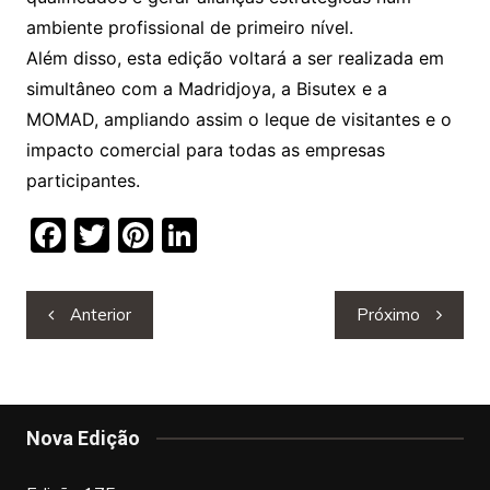
ambiente profissional de primeiro nível.
Além disso, esta edição voltará a ser realizada em
simultâneo com a Madridjoya, a Bisutex e a
MOMAD, ampliando assim o leque de visitantes e o
impacto comercial para todas as empresas
participantes.
F
T
Pi
Li
a
w
nt
n
c
itt
er
k
Navegação
Anterior
Próximo
e
er
e
e
de
b
st
dI
artigos
o
n
o
Nova Edição
k