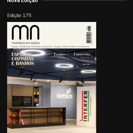
o
Nova Edição
k
Edição 175