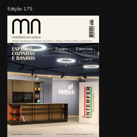
k
Edição 175