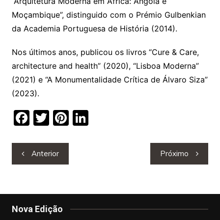
“Arquitetura Moderna em África: Angola e
Moçambique”, distinguido com o Prémio Gulbenkian
da Academia Portuguesa de História (2014).
Nos últimos anos, publicou os livros “Cure & Care,
architecture and health” (2020), “Lisboa Moderna”
(2021) e “A Monumentalidade Crítica de Álvaro Siza”
(2023).
F
T
Pi
Li
a
w
nt
n
c
itt
er
k
Navegação
Anterior
Próximo
e
er
e
e
de
b
st
dI
artigos
o
n
o
Nova Edição