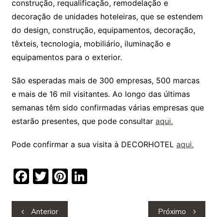
construção, requalificação, remodelação e
decoração de unidades hoteleiras, que se estendem
do design, construção, equipamentos, decoração,
têxteis, tecnologia, mobiliário, iluminação e
equipamentos para o exterior.
São esperadas mais de 300 empresas, 500 marcas
e mais de 16 mil visitantes. Ao longo das últimas
semanas têm sido confirmadas várias empresas que
estarão presentes, que pode consultar
aqui.
Pode confirmar a sua visita à DECORHOTEL
aqui.
F
T
Pi
Li
a
w
nt
n
c
itt
er
k
Navegação
Anterior
Próximo