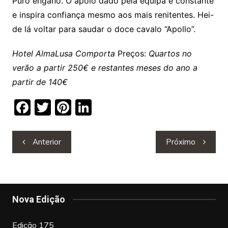
Puro engano. O apoio dado pela equipa é constante
e inspira confiança mesmo aos mais renitentes. Hei-
de lá voltar para saudar o doce cavalo “Apollo”.
Hotel AlmaLusa Comporta
Preços:
Quartos no
verão a partir 250€ e restantes meses do ano a
partir de 140€
F
T
Pi
Li
a
w
nt
n
c
itt
er
k
Navegação
Anterior
Próximo
de
e
er
e
e
artigos
b
st
dI
o
n
Nova Edição
o
k
Edição 175