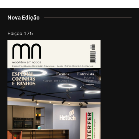
b
st
dI
o
n
Nova Edição
o
k
Edição 175