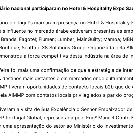
ário nacional participaram no Hotel & Hospitality Expo S
ário português marcaram presença no Hotel & Hospitality 
is influente no mercado árabe estiveram presentes as empre
 Brands; Fagotel; Flumen; Lumber; MainGuilty; Mamoa; MB
outique; Sentta e X8 Solutions Group. Organizada pela AI
emonstrou a força competitiva desta indústria na área de in
feira foi mais uma confirmação de que a estratégia de int
 destinos mais distantes e em mercados onde culturalmente
MP tiveram oportunidades de contacto locais b2b que de o
 pela AIMMP com contatos locais privilegiados a par do pro
tiveram a visita de Sua Excelência o Senhor Embaixador de
 Portugal Global, representada pelo Engº Manuel Couto 
ma apresentação do setor ao Ministério do Investimento. 