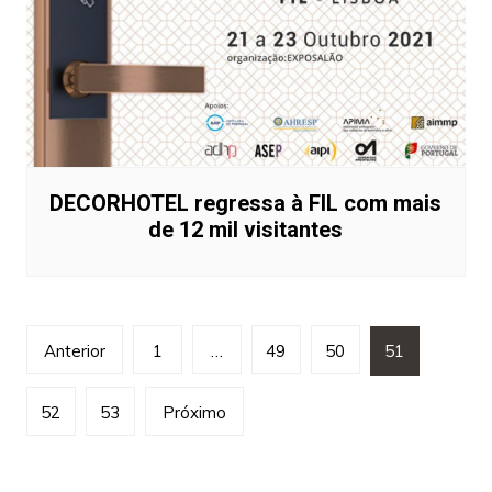
DECORHOTEL regressa à FIL com mais
de 12 mil visitantes
Paginação
Anterior
1
…
49
50
51
dos
conteúdos
52
53
Próximo