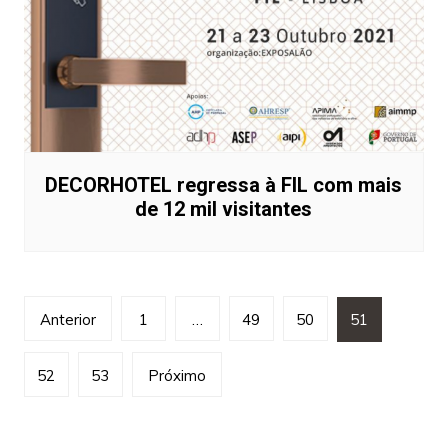
DECORHOTEL regressa à FIL com mais
de 12 mil visitantes
Paginação
Anterior
1
…
49
50
51
dos
conteúdos
52
53
Próximo