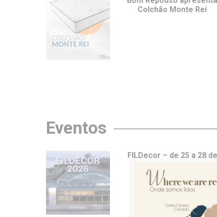
Bom Repouso apresent
Colchão Monte Rei
Eventos
FILDecor – de 25 a 28 d
junho em Lisboa