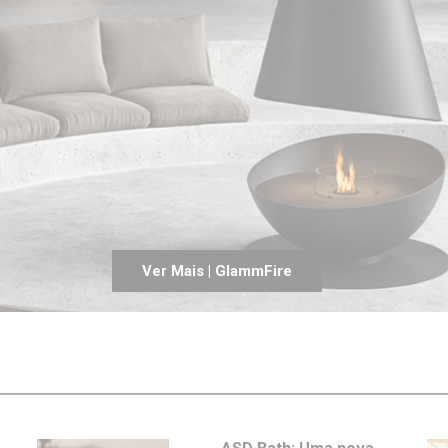
Entrevistas
Crónicas
Edições
Ver Mais | GlammFire