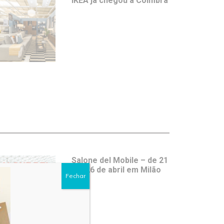
IKEA já chegou a Coimbra
Salone del Mobile – de 21
a 26 de abril em Milão
Fechar