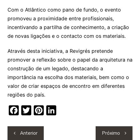
Com o Atlântico como pano de fundo, o evento
promoveu a proximidade entre profissionais,
incentivando a partilha de conhecimento, a criação
de novas ligações e o contacto com os materiais.
Através desta iniciativa, a Revigrés pretende
promover a reflexão sobre o papel da arquitetura na
construção de um legado, destacando a
importância na escolha dos materiais, bem como o
valor de criar espaços de encontro em diferentes
regiões do país.
F
T
Pi
Li
a
w
nt
n
c
itt
er
k
Navegação
Anterior
Próximo