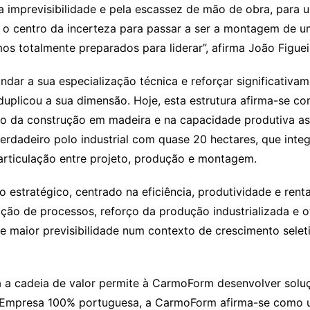
imprevisibilidade e pela escassez de mão de obra, para um
er o centro da incerteza para passar a ser a montagem de 
amos totalmente preparados para liderar”, afirma João Fig
dar a sua especialização técnica e reforçar significativa
duplicou a sua dimensão. Hoje, esta estrutura afirma-se c
ação da construção em madeira e na capacidade produtiva 
verdadeiro polo industrial com quase 20 hectares, que inte
articulação entre projeto, produção e montagem.
 estratégico, centrado na eficiência, produtividade e ren
ção de processos, reforço da produção industrializada e o
ia e maior previsibilidade num contexto de crescimento se
 cadeia de valor permite à CarmoForm desenvolver soluçõe
 Empresa 100% portuguesa, a CarmoForm afirma-se como u