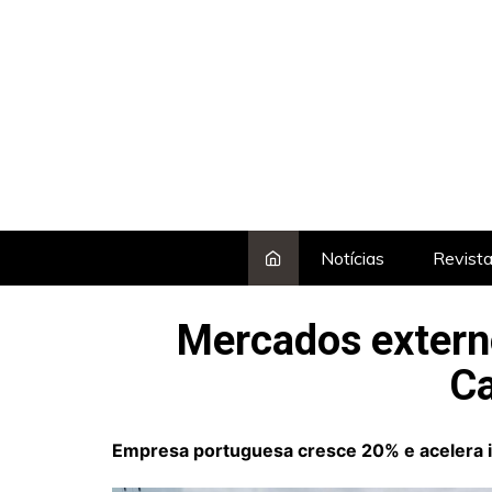
Skip
to
content
Notícias
Revist
Mercados externo
Ca
Empresa portuguesa cresce 20% e acelera in