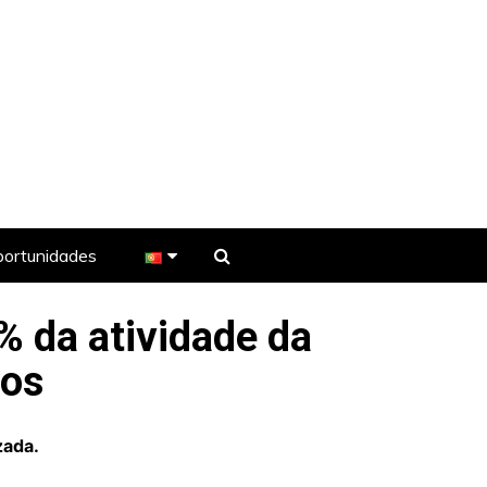
ortunidades
% da atividade da
e TV
nos
zada.