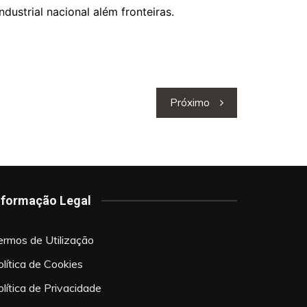
ustrial nacional além fronteiras.
Próximo
nformação Legal
ermos de Utilização
olítica de Cookies
olítica de Privacidade