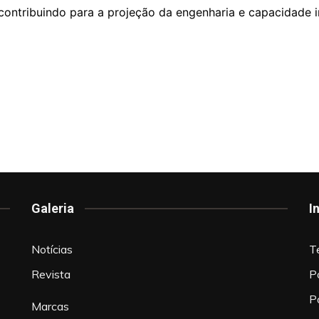
contribuindo para a projeção da engenharia e capacidade ind
Galeria
I
Notícias
T
Revista
P
P
Marcas