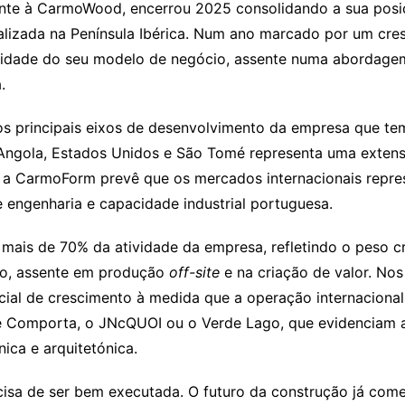
te à CarmoWood, encerrou 2025 consolidando a sua posiç
alizada na Península Ibérica. Num ano marcado por um cr
uridade do seu modelo de negócio, assente numa abordage
.
s principais eixos de desenvolvimento da empresa que t
Angola, Estados Unidos e São Tomé representa uma extens
s, a CarmoForm prevê que os mercados internacionais repr
 engenharia e capacidade industrial portuguesa.
 mais de 70% da atividade da empresa, refletindo o peso c
ado, assente em produção
off-site
e na criação de valor. No
ial de crescimento à medida que a operação internacional 
e Comporta, o JNcQUOI ou o Verde Lago, que evidenciam
ica e arquitetónica.
ecisa de ser bem executada. O futuro da construção já com